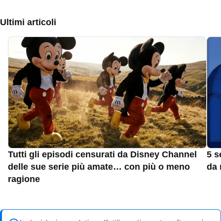
Ultimi articoli
Tutti gli episodi censurati da Disney Channel
5 s
delle sue serie più amate… con più o meno
da 
ragione