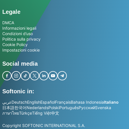
Legale
DMCA
Informazioni legali
Condizioni d’uso
Politica sulla privacy
Cookie Policy
Impostazioni cookie
Social media
Softonic in:
عربي
Deutsch
English
Español
Français
Bahasa Indonesia
Italiano
日本語
한국어
Nederlands
Polski
Português
Русский
Svenska
ภาษาไทย
Türkçe
Tiếng Việt
中文
Copyright SOFTONIC INTERNATIONAL S.A.