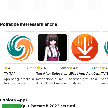
Potrebbe interessarti anche
4.1
Gratis
4.4
Gratis
4.5
Gratis
4
TV TAP
Tag After School Advice
dFast App Apk Games
TV 
App per guardare la
Recensione di Tag
Accesso gratuito a
Scop
televisione su
After School Advice
qualsiasi
per 
Internet
applicazione.
Esplora Apps
Quiz Patente B 2022 per tutti